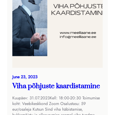
June 23, 2023
Viha põhjuste kaardistamine
Kuupäev: 31.07.2023Kell: 18:00-20:30 Toimumise
koht: Veebikeskkond Zoom Osalustasu: 59
eur/osaleja Kutsun Sind viha häbistamise,
hukkamõistu ja allasurumise asemel viha tundma