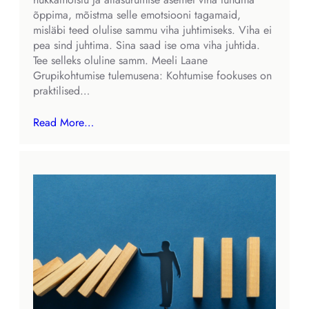
õppima, mõistma selle emotsiooni tagamaid,
misläbi teed olulise sammu viha juhtimiseks. Viha ei
pea sind juhtima. Sina saad ise oma viha juhtida.
Tee selleks oluline samm. Meeli Laane
Grupikohtumise tulemusena: Kohtumise fookuses on
praktilised…
Read More…