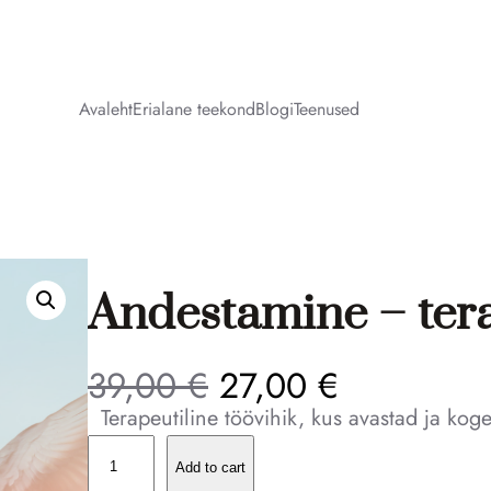
Avaleht
Erialane teekond
Blogi
Teenused
Andestamine – tera
39,00
€
27,00
€
Terapeutiline töövihik, kus avastad ja kog
Add to cart