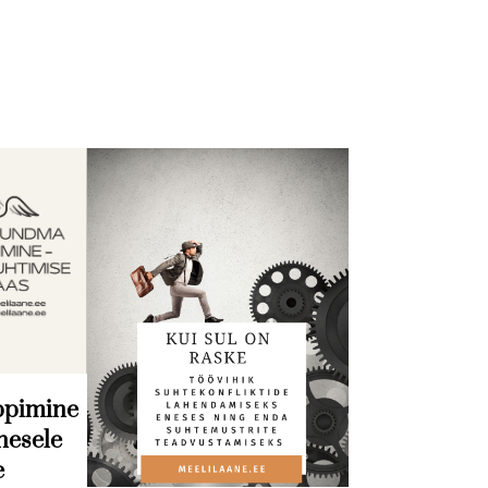
ppimine
nesele
e