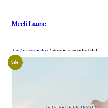
Meeli Laane
Home
/
eneseabi suhetes
/ Andestamine – terapeutiline tööleht
Sale!