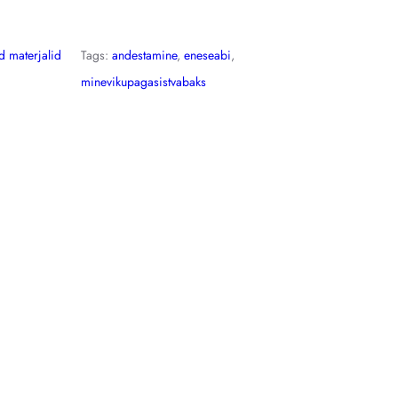
d materjalid
Tags:
andestamine
, 
eneseabi
, 
minevikupagasistvabaks