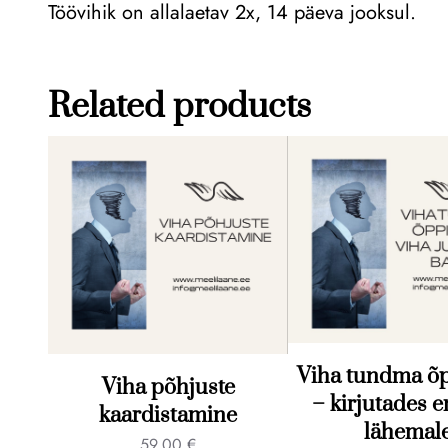
Töövihik on allalaetav 2x, 14 päeva jooksul.
Related products
Viha tundma õ
Viha põhjuste
– kirjutades e
kaardistamine
lähemal
59,00
€