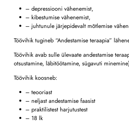
– depressiooni vähenemist,
– kibestumise vähenemist,
– juhtunule järjepidevalt mõtlemise vähen
Töövihik tugineb “Andestamise teraapia” lähenem
Töövihik avab sulle ülevaate andestamise teraap
otsustamine, läbitöötamine, sügavuti minemine
Töövihik koosneb:
– teooriast
– neljast andestamise faasist
– praktilistest harjutustest
– 18 lk