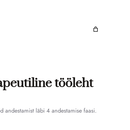
peutiline tööleht
ed andestamist läbi 4 andestamise faasi.