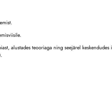
emist.
isviisile.
iast, alustades teooriaga ning seejärel keskendudes i
).