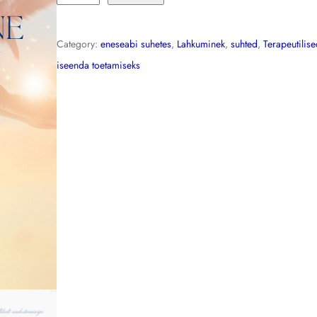
Category:
eneseabi suhetes
, 
Lahkuminek
, 
suhted
, 
Terapeutilise
iseenda toetamiseks