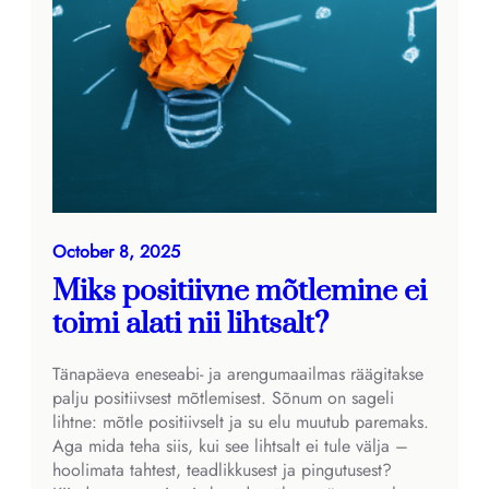
October 8, 2025
Miks positiivne mõtlemine ei
toimi alati nii lihtsalt?
Tänapäeva eneseabi- ja arengumaailmas räägitakse
palju positiivsest mõtlemisest. Sõnum on sageli
lihtne: mõtle positiivselt ja su elu muutub paremaks.
Aga mida teha siis, kui see lihtsalt ei tule välja –
hoolimata tahtest, teadlikkusest ja pingutusest?