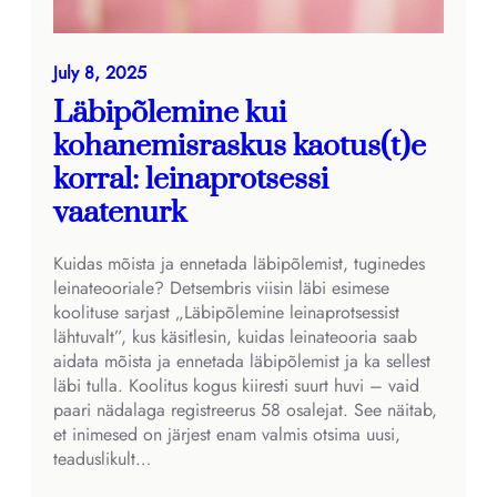
July 8, 2025
Läbipõlemine kui
kohanemisraskus kaotus(t)e
korral: leinaprotsessi
vaatenurk
Kuidas mõista ja ennetada läbipõlemist, tuginedes
leinateooriale? Detsembris viisin läbi esimese
koolituse sarjast „Läbipõlemine leinaprotsessist
lähtuvalt”, kus käsitlesin, kuidas leinateooria saab
aidata mõista ja ennetada läbipõlemist ja ka sellest
läbi tulla. Koolitus kogus kiiresti suurt huvi – vaid
paari nädalaga registreerus 58 osalejat. See näitab,
et inimesed on järjest enam valmis otsima uusi,
teaduslikult…