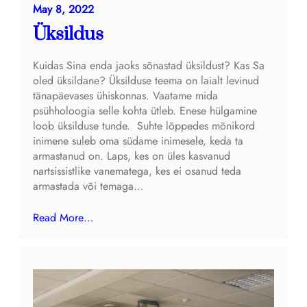
May 8, 2022
Üksildus
Kuidas Sina enda jaoks sõnastad üksildust? Kas Sa
oled üksildane? Üksilduse teema on laialt levinud
tänapäevases ühiskonnas. Vaatame mida
psühholoogia selle kohta ütleb. Enese hülgamine
loob üksilduse tunde. Suhte lõppedes mõnikord
inimene suleb oma südame inimesele, keda ta
armastanud on. Laps, kes on üles kasvanud
nartsissistlike vanematega, kes ei osanud teda
armastada või temaga…
Read More…