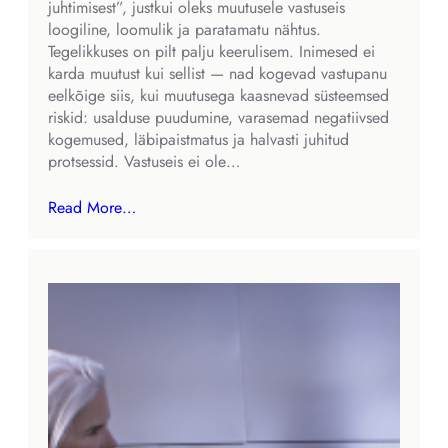
juhtimisest”, justkui oleks muutusele vastuseis
loogiline, loomulik ja paratamatu nähtus.
Tegelikkuses on pilt palju keerulisem. Inimesed ei
karda muutust kui sellist — nad kogevad vastupanu
eelkõige siis, kui muutusega kaasnevad süsteemsed
riskid: usalduse puudumine, varasemad negatiivsed
kogemused, läbipaistmatus ja halvasti juhitud
protsessid. Vastuseis ei ole…
Read More…