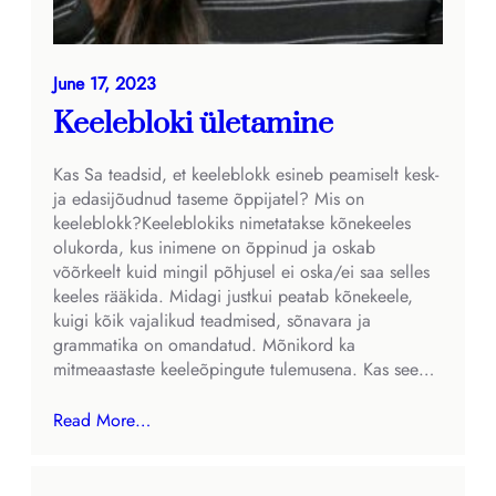
June 17, 2023
Keelebloki ületamine
Kas Sa teadsid, et keeleblokk esineb peamiselt kesk-
ja edasijõudnud taseme õppijatel? Mis on
keeleblokk?Keeleblokiks nimetatakse kõnekeeles
olukorda, kus inimene on õppinud ja oskab
võõrkeelt kuid mingil põhjusel ei oska/ei saa selles
keeles rääkida. Midagi justkui peatab kõnekeele,
kuigi kõik vajalikud teadmised, sõnavara ja
grammatika on omandatud. Mõnikord ka
mitmeaastaste keeleõpingute tulemusena. Kas see…
Read More…