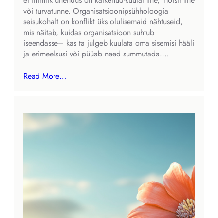
et inimlik ühendus on katkenud-kuulamine, mõistmine
või turvatunne. Organisatsioonipsühholoogia
seisukohalt on konflikt üks olulisemaid nähtuseid,
mis näitab, kuidas organisatsioon suhtub
iseendasse– kas ta julgeb kuulata oma sisemisi hääli
ja erimeelsusi või püüab need summutada.…
Read More…