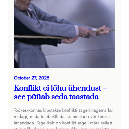
October 27, 2025
Konflikt ei lõhu ühendust –
see püüab seda taastada
Töökeskkonnas kiputakse konflikti sageli nägema kui
midagi, mida tuleb vältida, summutada või kiiresti
lahendada. Tegelikult on konflikt sageli märk sellest,