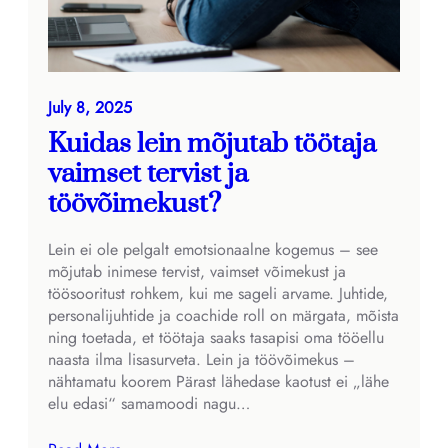
July 8, 2025
Kuidas lein mõjutab töötaja
vaimset tervist ja
töövõimekust?
Lein ei ole pelgalt emotsionaalne kogemus – see
mõjutab inimese tervist, vaimset võimekust ja
töösooritust rohkem, kui me sageli arvame. Juhtide,
personalijuhtide ja coachide roll on märgata, mõista
ning toetada, et töötaja saaks tasapisi oma tööellu
naasta ilma lisasurveta. Lein ja töövõimekus –
nähtamatu koorem Pärast lähedase kaotust ei „lähe
elu edasi“ samamoodi nagu…